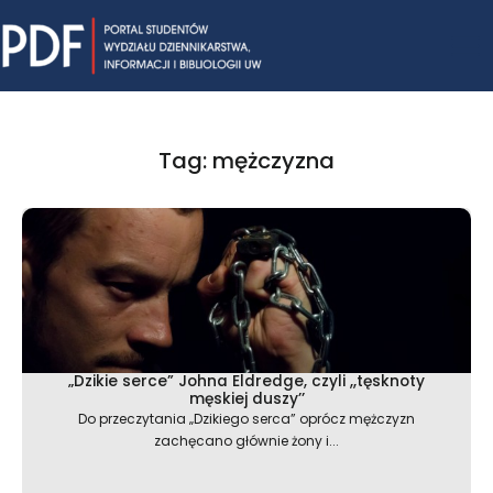
Skip
Mai
to
content
Me
Tag: mężczyzna
„Dzikie serce” Johna Eldredge, czyli ,,tęsknoty
męskiej duszy’’
Do przeczytania „Dzikiego serca” oprócz mężczyzn
zachęcano głównie żony i...