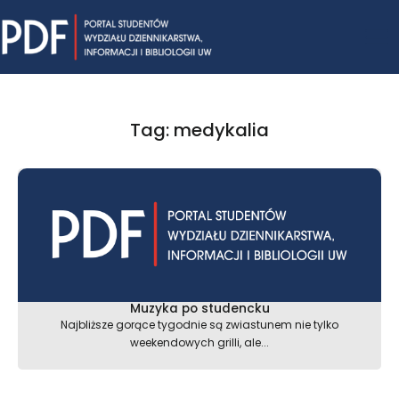
Skip
Mai
to
content
Me
Tag: medykalia
Muzyka po studencku
Najbliższe gorące tygodnie są zwiastunem nie tylko
weekendowych grilli, ale...