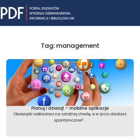
Skip
Mai
to
content
Me
Tag: management
Planuj i działaj! – mobilne aplikacje
Obowiązki odkładasz na ostatnią chwilę, a w życiu działasz
spontanicznie?...