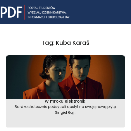
Skip
Mai
to
content
Me
Tag: Kuba Karaś
W mroku elektroniki
Bardzo skutecznie podsycali apetyt na swoją nową płytę.
Singiel Raj...