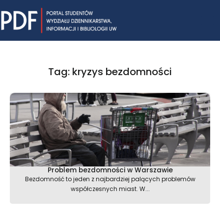
Skip
Mai
to
content
Me
Tag: kryzys bezdomności
Problem bezdomności w Warszawie
Bezdomność to jeden z najbardziej palących problemów
współczesnych miast. W...