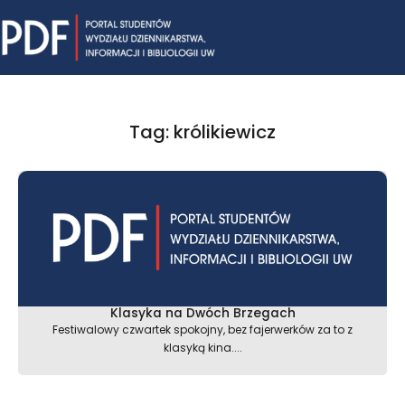
Skip
Mai
to
content
Me
Tag: królikiewicz
Klasyka na Dwóch Brzegach
Festiwalowy czwartek spokojny, bez fajerwerków za to z
klasyką kina....