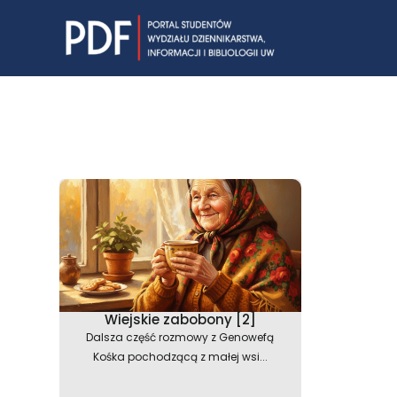
Skip
to
content
Wiejskie zabobony [2]
Dalsza część rozmowy z Genowefą
Kośka pochodzącą z małej wsi...