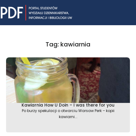
Skip
Mai
to
content
Me
Tag: kawiarnia
Kawiarnia How U Doin – I was there for you
Po burzy spekulacji o otwarciu Warsaw Perk – kopii
kawiarni...