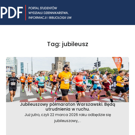
Skip
Mai
to
content
Me
Tag: jubileusz
Jubileuszowy półmaraton Warszawski. Będą
utrudnienia w ruchu.
Już jutro, czyli 22 marca 2026 roku odbędzie się
jubileuszowy,...