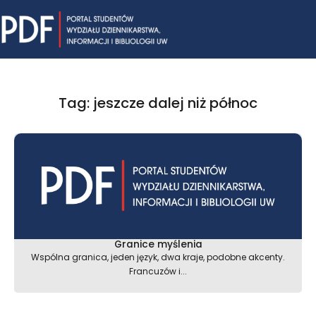
Skip
Mai
to
content
Me
Tag: jeszcze dalej niż północ
Granice myślenia
Wspólna granica, jeden język, dwa kraje, podobne akcenty.
Francuzów i...