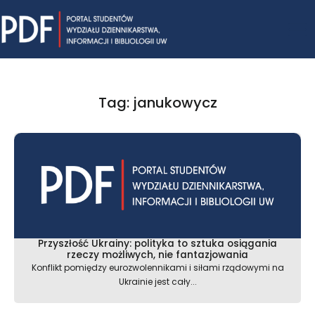
Skip
Mai
to
content
Me
Tag: janukowycz
Przyszłość Ukrainy: polityka to sztuka osiągania
rzeczy możliwych, nie fantazjowania
Konflikt pomiędzy eurozwolennikami i siłami rządowymi na
Ukrainie jest cały...