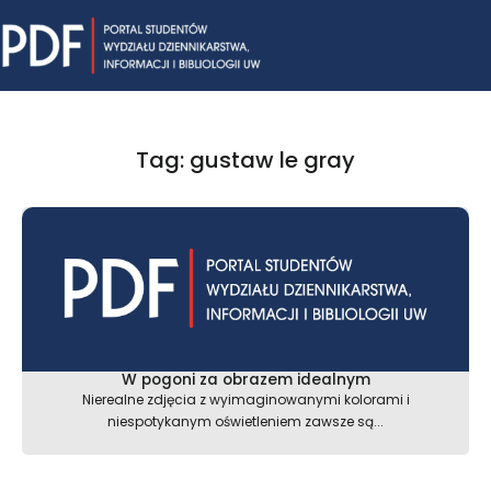
Skip
Mai
to
content
Me
Tag: gustaw le gray
W pogoni za obrazem idealnym
Nierealne zdjęcia z wyimaginowanymi kolorami i
niespotykanym oświetleniem zawsze są...