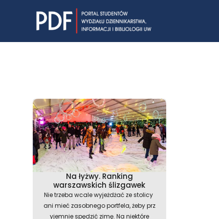
Skip
to
content
Na łyżwy. Ranking
warszawskich ślizgawek
Nie trzeba wcale wyjeżdżać ze stolicy
ani mieć zasobnego portfela, żeby prz
yjemnie spędzić zimę. Na niektóre