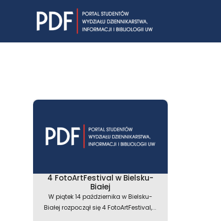
Skip
to
content
4 FotoArtFestival w Bielsku-
Białej
W piątek 14 października w Bielsku-
Białej rozpoczął się 4 FotoArtFestival,...