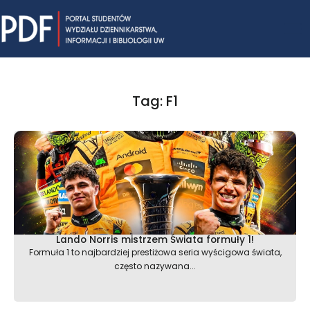
Skip
Mai
to
content
Me
Tag: F1
Lando Norris mistrzem Świata formuły 1!
Formuła 1 to najbardziej prestiżowa seria wyścigowa świata,
często nazywana...