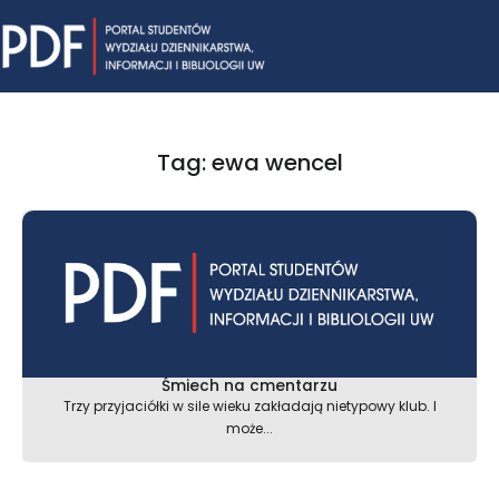
Skip
Mai
to
content
Me
Tag: ewa wencel
Śmiech na cmentarzu
Trzy przyjaciółki w sile wieku zakładają nietypowy klub. I
może...