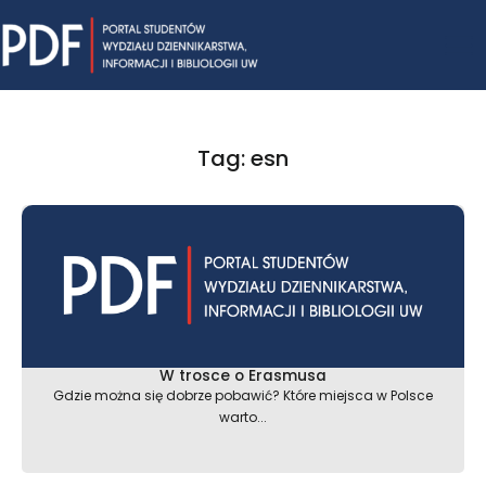
Skip
Mai
to
content
Me
Tag: esn
W trosce o Erasmusa
Gdzie można się dobrze pobawić? Które miejsca w Polsce
warto...