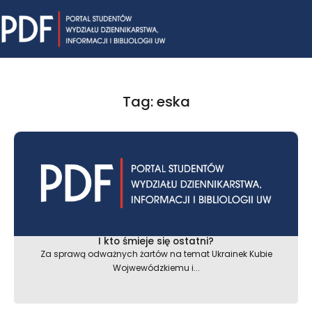
Skip
Mai
to
content
Me
Tag: eska
I kto śmieje się ostatni?
Za sprawą odważnych żartów na temat Ukrainek Kubie
Wojwewódzkiemu i...