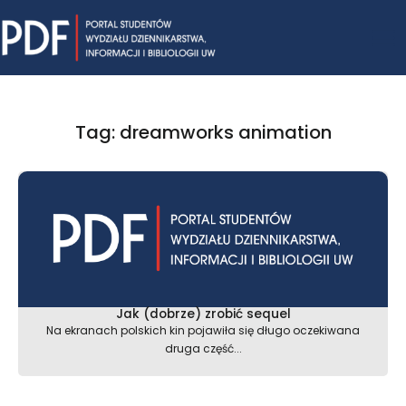
Skip
Mai
to
content
Me
Tag: dreamworks animation
Jak (dobrze) zrobić sequel
Na ekranach polskich kin pojawiła się długo oczekiwana
druga część...