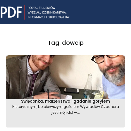
Skip
Mai
to
content
Me
Tag: dowcip
Święconka, małżeństwo i gadanie gorylem
Historycznym, bo pierwszym gościem Wywiadów Czachora
jest mój idol —...