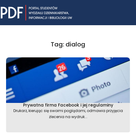
Skip
Mai
to
content
Me
Tag: dialog
Prywatna firma Facebook i jej regulaminy
Drukarz, kierując się swoimi poglądami, odmawia przyjęcia
zlecenia na wydruk...