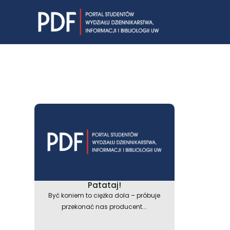
Skip
to
content
Patataj!
Być koniem to ciężka dola – próbuje
przekonać nas producent...