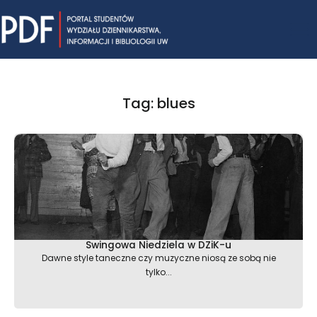
Skip
Mai
to
content
Me
Tag: blues
Swingowa Niedziela w DZiK-u
Dawne style taneczne czy muzyczne niosą ze sobą nie
tylko...