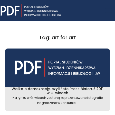
Skip
Mai
to
content
Me
Tag: art for art
Walka o demokrację, czyli Foto Press Białoruś 2011
w Gliwicach
Na rynku w Gliwicach zostaną zaprezentowane fotografie
nagrodzone w konkursie...