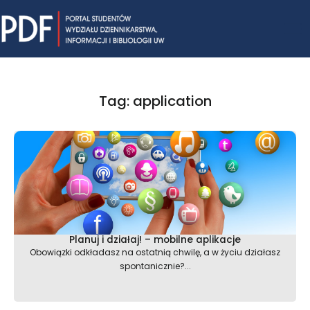
Skip
Mai
to
content
Me
Tag: application
Planuj i działaj! – mobilne aplikacje
Obowiązki odkładasz na ostatnią chwilę, a w życiu działasz
spontanicznie?...