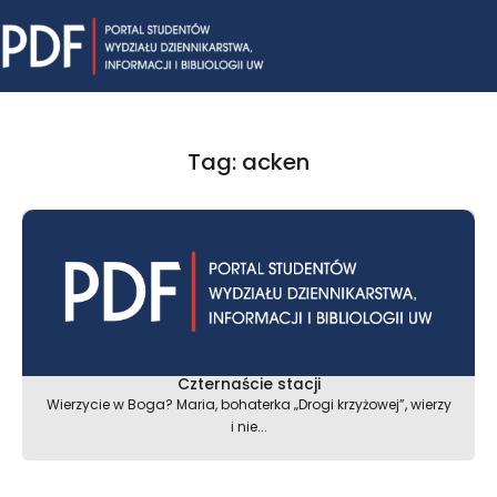
Skip
Mai
to
content
Me
Tag: acken
Czternaście stacji
Wierzycie w Boga? Maria, bohaterka „Drogi krzyżowej”, wierzy
i nie...